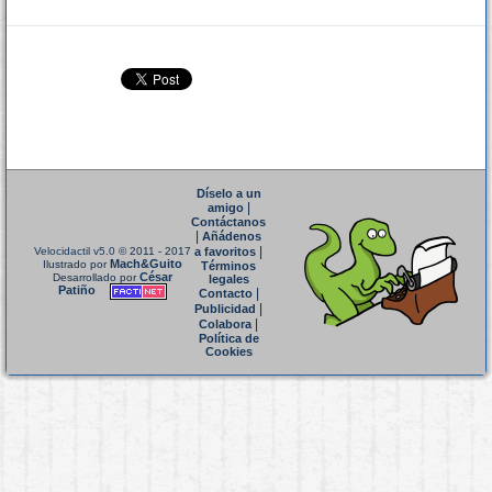
Díselo a un
|
amigo
Contáctanos
|
Añádenos
|
Velocidactil v5.0
© 2011 - 2017
a favoritos
Mach&Guito
Ilustrado por
Términos
César
Desarrollado por
legales
Patiño
|
Contacto
|
Publicidad
|
Colabora
Política de
Cookies