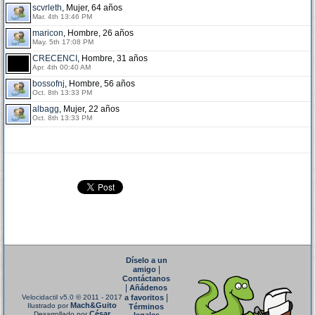
scvrleth
, Mujer, 64 años
Mar. 4th 13:46 PM
maricon
, Hombre, 26 años
May. 5th 17:08 PM
CRECENCI
, Hombre, 31 años
Apr. 4th 00:40 AM
bossofnj
, Hombre, 56 años
Oct. 8th 13:33 PM
albagg
, Mujer, 22 años
Oct. 8th 13:33 PM
Díselo a un
|
amigo
Contáctanos
|
Añádenos
|
Velocidactil v5.0
© 2011 - 2017
a favoritos
Mach&Guito
Ilustrado por
Términos
César
Desarrollado por