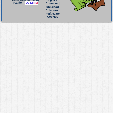
legales
Patiño
|
Contacto
|
Publicidad
|
Colabora
Política de
Cookies