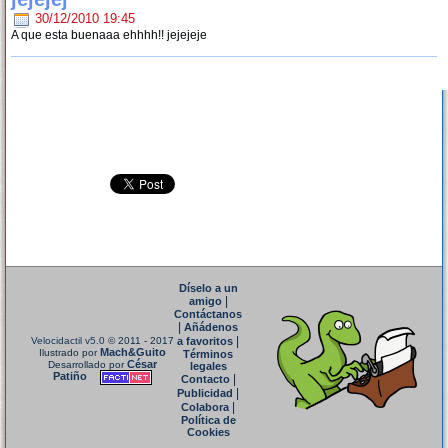
30/12/2010 19:45
A que esta buenaaa ehhhh!! jejejeje
Díselo a un
|
amigo
Contáctanos
|
Añádenos
|
Velocidactil v5.0
© 2011 - 2017
a favoritos
Mach&Guito
Ilustrado por
Términos
César
Desarrollado por
legales
Patiño
|
Contacto
|
Publicidad
|
Colabora
Política de
Cookies