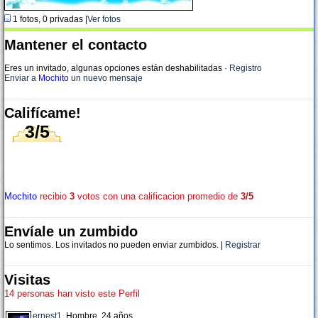
1 fotos, 0 privadas |
Ver fotos
Mantener el contacto
Eres un invitado, algunas opciones están deshabilitadas
·
Registro
Enviar a
Mochito
un nuevo mensaje
Califícame!
3/5
Mochito
recibio
3
votos con una calificacion promedio de
3/5
Envíale un zumbido
Lo sentimos. Los invitados no pueden enviar zumbidos. |
Registrar
Visitas
14 personas han visto este Perfil
ernest1
, Hombre, 24 años