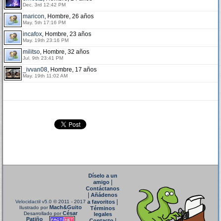
Dec. 3rd 12:42 PM
maricon
, Hombre, 26 años
May. 5th 17:16 PM
incafox
, Hombre, 23 años
May. 19th 23:16 PM
militso
, Hombre, 32 años
Jul. 9th 23:41 PM
_ivvan08
, Hombre, 17 años
May. 19th 11:02 AM
Díselo a un
|
amigo
Contáctanos
|
Añádenos
|
Velocidactil v5.0
© 2011 - 2017
a favoritos
Mach&Guito
Ilustrado por
Términos
César
Desarrollado por
legales
Patiño
|
Contacto