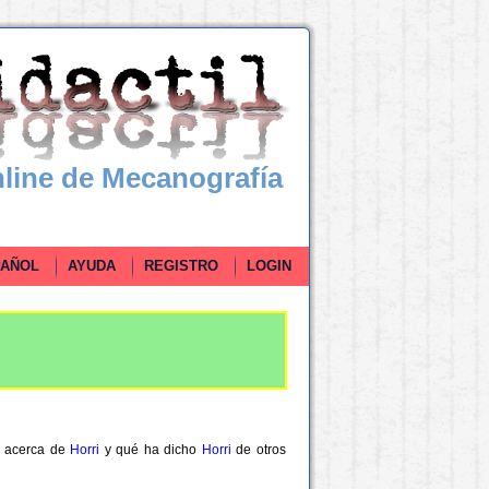
line de Mecanografía
ÑOL
AYUDA
REGISTRO
LOGIN
ho acerca de
Horri
y qué ha dicho
Horri
de otros