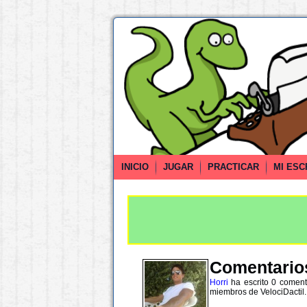
INICIO
JUGAR
PRACTICAR
MI ESC
Comentarios
Horri
ha escrito 0 comenta
miembros de VelociDactil.