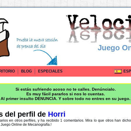
Juego On
RITORIO
BLOG
ESPECIALES
ESPA
Si estás sufriendo acoso no te calles. Denúncialo.
Es muy fácil pararlos si nos lo cuentas.
Al primer insulto DENUNCIA. Y sobre todo no entres en su juego.
 del perfil de
Horri
rios en otros perfiles, y ha recibido 1 comentarios. Mira lo que otros han dic
 Juego Online de Mecanografía.!