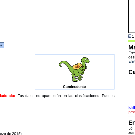
1 
ca
Ma
Ere
des
Env
Ca
Caminodonte
ado alto
. Tus datos no aparecerán en las clasificaciones. Puedes
lolil
pro
En
Lo 
zum
arzo de 2015)