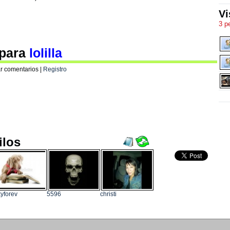
Vi
3 p
 para
lolilla
r comentarios |
Registro
ilos
yforev
5596
christi