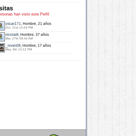
sitas
ersonas han visto este Perfil
oscar171
, Hombre, 21 años
Oct. 21st 12:04 PM
nicolai8
, Hombre, 37 años
Mar. 27th 08:44 AM
_ivvan08
, Hombre, 17 años
May. 8th 13:12 PM