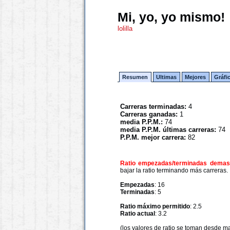
Mi, yo, yo mismo!
lolilla
Resumen
Ultimas
Mejores
Gráfi
Carreras terminadas:
4
Carreras ganadas:
1
media P.P.M.:
74
media P.P.M. últimas carreras:
74
P.P.M. mejor carrera:
82
Ratio empezadas/terminadas demasi
bajar la ratio terminando más carreras.
Empezadas
: 16
Terminadas
: 5
Ratio máximo permitido
: 2.5
Ratio actual
: 3.2
(los valores de ratio se toman desde m