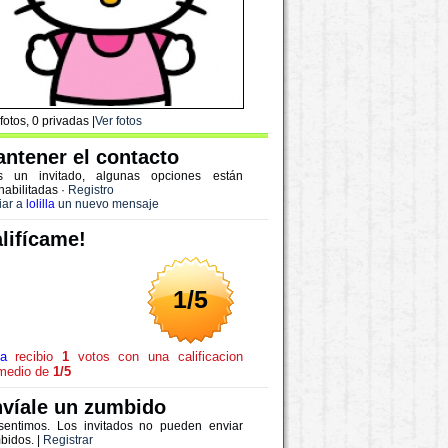
fotos, 0 privadas |
Ver fotos
ntener el contacto
s un invitado, algunas opciones están
habilitadas
·
Registro
iar a
lolilla
un nuevo mensaje
lifícame!
1/5
la
recibio
1
votos con una calificacion
medio de
1/5
víale un zumbido
sentimos. Los invitados no pueden enviar
bidos. |
Registrar