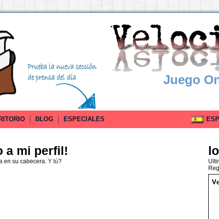
Juego On
RITORIO
BLOG
ESPECIALES
ESPA
a mi perfil!
lo
a en su cabecera.
Y tú
?
Ult
Reg