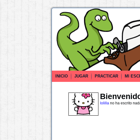
INICIO
JUGAR
PRACTICAR
MI ESC
Bienvenido 
lolilla
no ha escrito nad