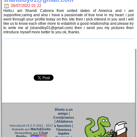
26/07/2022 01:22
Hello,i am Shandi Cabrera from united states of America and i am
supportive,caring and also i have a passionate of true love in my heart. i just
went through your profile today on this site then i pick interest in you and i will
like us to know each other more to establish a good relationship and please try
to write me at (shandiby01@gmail.com) then i send you my pictures then
introduce myself more better to you ok, thanks.
Díselo a un
|
amigo
Contáctanos
|
Añádenos
|
Velocidactil v5.0
© 2011 - 2017
a favoritos
Mach&Guito
Ilustrado por
Términos
César
Desarrollado por
legales
Patiño