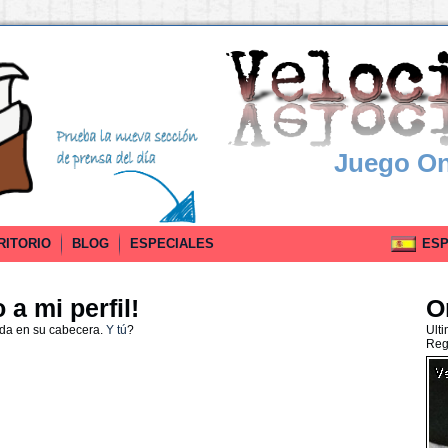
Juego On
RITORIO
BLOG
ESPECIALES
ESPA
a mi perfil!
O
ada en su cabecera.
Y tú
?
Ult
Reg