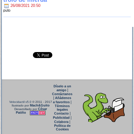
26/08/2021 20:50
puto
Díselo a un
|
amigo
Contáctanos
|
Añádenos
|
Velocidactil v5.0
© 2011 - 2017
a favoritos
Mach&Guito
Ilustrado por
Términos
César
Desarrollado por
legales
Patiño
|
Contacto
|
Publicidad
|
Colabora
Política de
Cookies