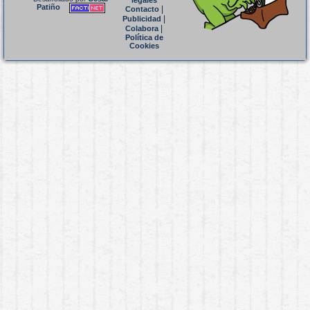
legales
Patiño
|
Contacto
|
Publicidad
|
Colabora
Política de
Cookies