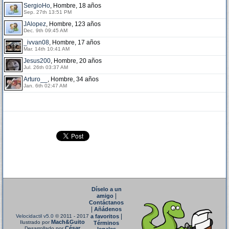
SergioHo
, Hombre, 18 años
Sep. 27th 13:51 PM
JAlopez
, Hombre, 123 años
Dec. 9th 09:45 AM
_ivvan08
, Hombre, 17 años
Mar. 14th 10:41 AM
Jesus200
, Hombre, 20 años
Jul. 26th 03:37 AM
Arturo__
, Hombre, 34 años
Jan. 6th 02:47 AM
Díselo a un
|
amigo
Contáctanos
|
Añádenos
|
Velocidactil v5.0
© 2011 - 2017
a favoritos
Mach&Guito
Ilustrado por
Términos
César
Desarrollado por