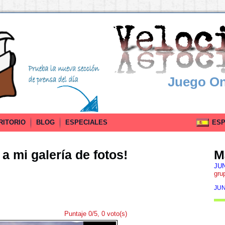
Juego On
RITORIO
BLOG
ESPECIALES
ESPA
a mi galería de fotos!
M
JU
gru
JUN
Puntaje 0/5, 0 voto(s)