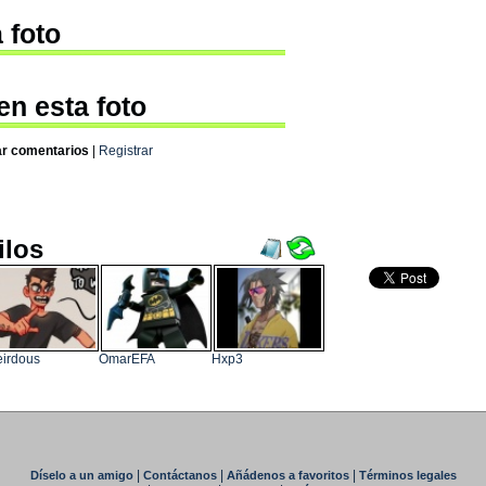
 foto
en esta foto
ar comentarios
|
Registrar
ilos
irdous
OmarEFA
Hxp3
|
|
|
Díselo a un amigo
Contáctanos
Añádenos a favoritos
Términos legales