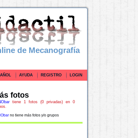
line de Mecanografía
ÑOL
AYUDA
REGISTRO
LOGIN
ás fotos
NObar
tiene 1 fotos (0 privadas) en 0
pos.
Obar
no tiene más fotos y/o grupos