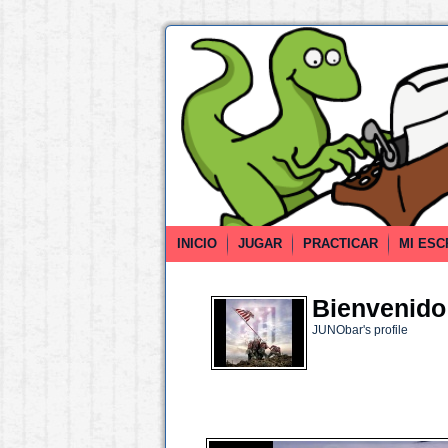
INICIO
JUGAR
PRACTICAR
MI ESC
Bienvenido 
JUNObar's profile