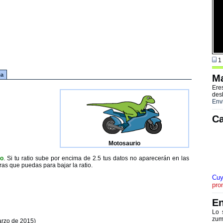
1 
ca
Ma
Ere
des
Env
Ca
Motosaurio
to
. Si tu ratio sube por encima de 2.5 tus datos no aparecerán en las
ras que puedas para bajar la ratio.
Cuy
pro
En
Lo 
zum
arzo de 2015)