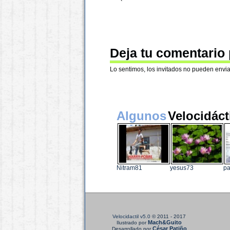
Deja tu comentario
Lo sentimos, los invitados no pueden envia
Algunos
Velocidáct
Nitram81
yesus73
pa
Velocidactil v5.0
© 2011 - 2017
Mach&Guito
Ilustrado por
César Patiño
Desarrollado por