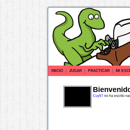
INICIO
JUGAR
PRACTICAR
MI ESC
Bienvenido 
Cuy97
no ha escrito n