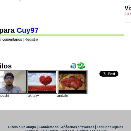
Vi
Lo 
 para
Cuy97
r comentarios |
Registro
ilos
peshi
rakitaky
andale
|
|
|
Díselo a un amigo
Contáctanos
Añádenos a favoritos
Términos legales