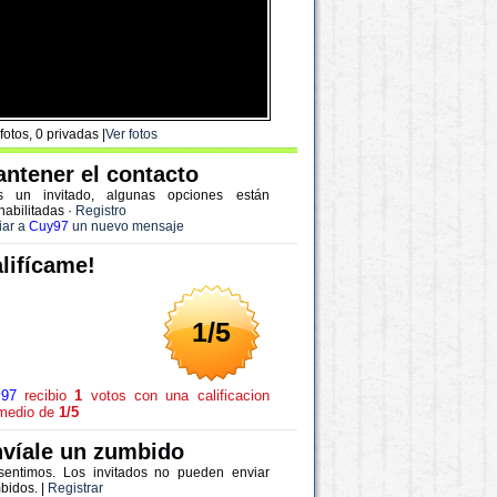
fotos, 0 privadas |
Ver fotos
ntener el contacto
s un invitado, algunas opciones están
habilitadas
·
Registro
iar a
Cuy97
un nuevo mensaje
lifícame!
1/5
97
recibio
1
votos con una calificacion
medio de
1/5
víale un zumbido
sentimos. Los invitados no pueden enviar
bidos. |
Registrar