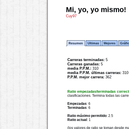
Mi, yo, yo mismo!
Cuy97
Resumen
Ultimas
Mejores
Gráfi
Carreras terminadas:
5
Carreras ganadas:
5
media P.P.M.:
310
media P.P.M. últimas carreras:
310
P.P.M. mejor carrera:
362
Ratio empezadas/terminadas correc
clasificaciones. Termina todas las carre
Empezadas
: 6
Terminadas
: 6
Ratio máximo permitido
: 2.5
Ratio actual
: 1
(los valores de ratio se toman desde m