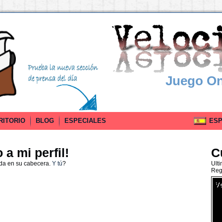
Juego On
RITORIO
BLOG
ESPECIALES
ESPA
a mi perfil!
C
ada en su cabecera.
Y tú
?
Ult
Reg