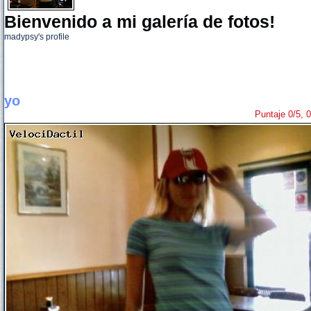
Bienvenido a mi galería de fotos!
madypsy's profile
yo
Puntaje 0/5, 0