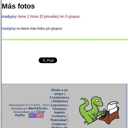
Más fotos
madypsy
tiene 1 fotos (0 privadas) en 0 grupos.
madypsy
no tiene más fotos y/o grupos
Díselo a un
|
amigo
Contáctanos
|
Añádenos
|
Velocidactil v5.0
© 2011 - 2017
a favoritos
Mach&Guito
Ilustrado por
Términos
César
Desarrollado por
legales
Patiño
|
Contacto
|
Publicidad
|
Colabora
Política de