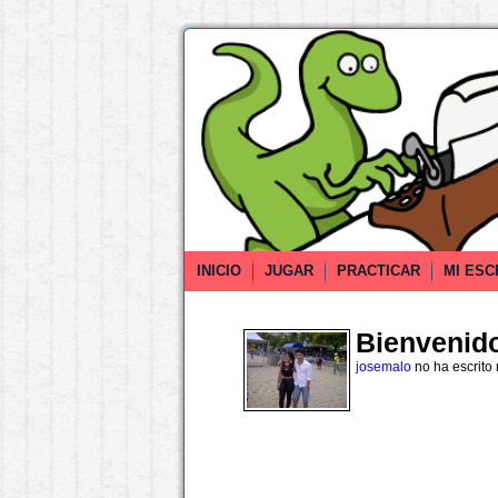
INICIO
JUGAR
PRACTICAR
MI ESC
Bienvenido 
josemalo
no ha escrito