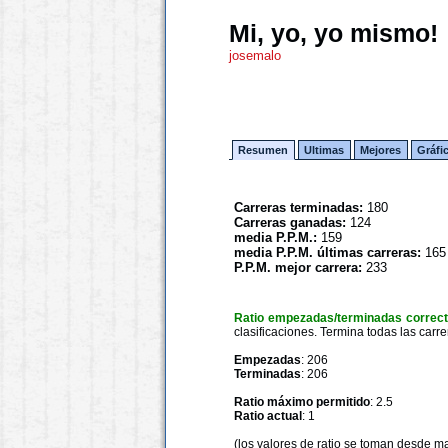
Mi, yo, yo mismo!
josemalo
Resumen
Ultimas
Mejores
Gráfi
Carreras terminadas:
180
Carreras ganadas:
124
media P.P.M.:
159
media P.P.M. últimas carreras:
165
P.P.M. mejor carrera:
233
Ratio empezadas/terminadas correc
clasificaciones. Termina todas las carre
Empezadas
: 206
Terminadas
: 206
Ratio máximo permitido
: 2.5
Ratio actual
: 1
(los valores de ratio se toman desde m