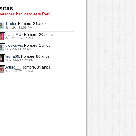
sitas
personas han visto este Perfil
Trader
, Hombre, 24 años
Jul. 19th 21:09 PM
mamaAfaf
, Hombre, 20 años
Oct. 21st 14:46 PM
uwuwuwu
, Hombre, 1 años
Nov. 6th 02:38 AM
leona69
, Hombre, 86 años
Nov. 26th 12:52 PM
Arturo__
, Hombre, 34 años
Apr. 30th 21:02 PM