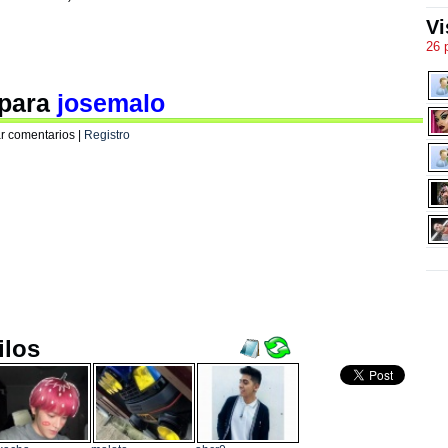
Vi
26 
 para
josemalo
r comentarios |
Registro
ilos