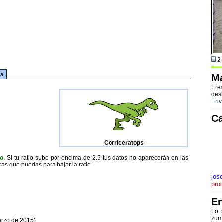
2 
ca
Ma
Ere
des
Env
Ca
Corriceratops
to
. Si tu ratio sube por encima de 2.5 tus datos no aparecerán en las
ras que puedas para bajar la ratio.
jos
pro
En
Lo 
zum
arzo de 2015)