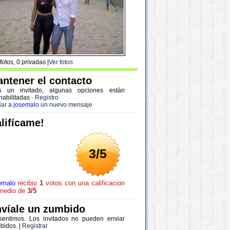
fotos, 0 privadas |
Ver fotos
ntener el contacto
s un invitado, algunas opciones están
habilitadas
·
Registro
iar a
josemalo
un nuevo mensaje
lifícame!
3/5
emalo
recibio
1
votos con una calificacion
medio de
3/5
víale un zumbido
sentimos. Los invitados no pueden enviar
bidos. |
Registrar