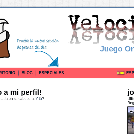
Juego On
RITORIO
BLOG
ESPECIALES
ESPA
a mi perfil!
j
 nada en su cabecera.
Y tú
?
Ult
Reg