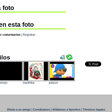
 foto
en esta foto
ar comentarios
|
Registrar
ilos
inejo
marthika
patzun
|
|
|
Díselo a un amigo
Contáctanos
Añádenos a favoritos
Términos legales