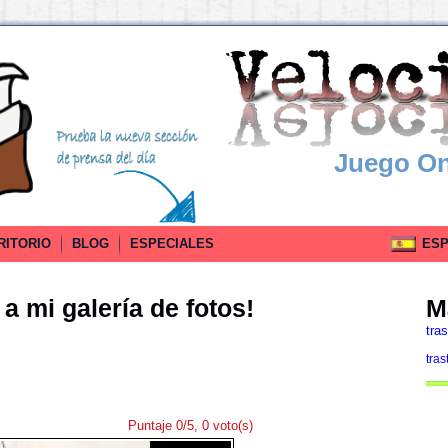
Juego On
RITORIO
BLOG
ESPECIALES
ESPA
a mi galería de fotos!
M
tras
tras
Puntaje 0/5, 0 voto(s)