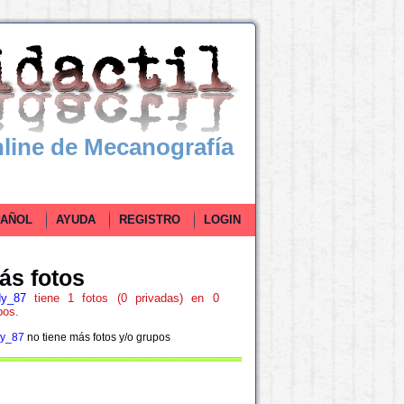
line de Mecanografía
ÑOL
AYUDA
REGISTRO
LOGIN
ás fotos
y_87
tiene 1 fotos (0 privadas) en 0
pos.
y_87
no tiene más fotos y/o grupos