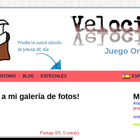
Juego On
RITORIO
BLOG
ESPECIALES
ESPA
a mi galería de fotos!
M
And
gru
And
Puntaje 0/5, 0 voto(s)