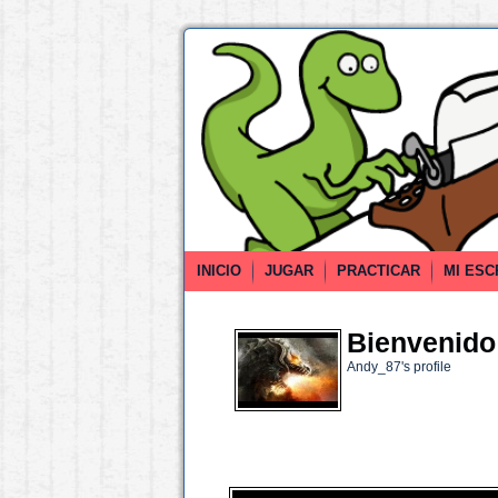
INICIO
JUGAR
PRACTICAR
MI ESC
Bienvenido 
Andy_87's profile