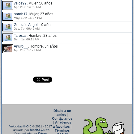
veloz99
, Mujer, 56 años
Apr. 23rd 14:52 PM
norah17
, Mujer, 27 años
May. 10th 14:27 PM
Gonzalo Angel
, , 0 años
Dec. 7th 06:45 AM
Tarostar
, Hombre, 23 años
Sep. 1st 06:11 AM
Arturo__
, Hombre, 34 años
Apr. 23rd 17:27 PM
Díselo a un
|
amigo
Contáctanos
|
Añádenos
|
Velocidactil v5.0
© 2011 - 2017
a favoritos
Mach&Guito
Ilustrado por
Términos
César
Desarrollado por