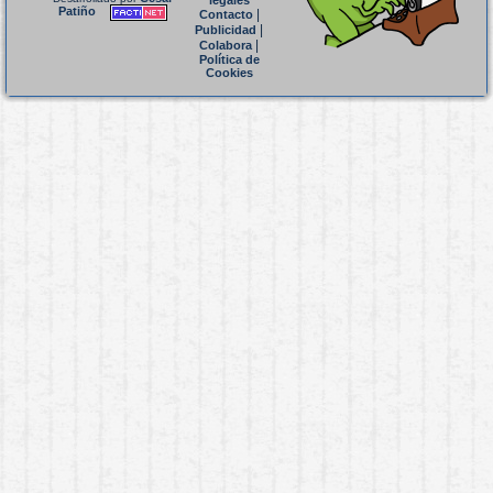
legales
Patiño
|
Contacto
|
Publicidad
|
Colabora
Política de
Cookies