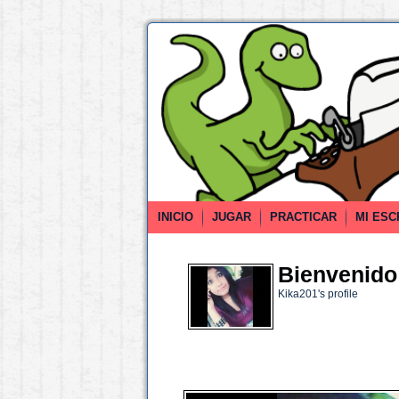
INICIO
JUGAR
PRACTICAR
MI ESC
Bienvenido 
Kika201's profile