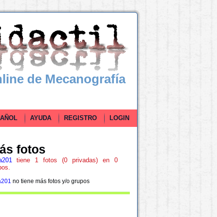
line de Mecanografía
ÑOL
AYUDA
REGISTRO
LOGIN
ás fotos
a201
tiene 1 fotos (0 privadas) en 0
pos.
a201
no tiene más fotos y/o grupos