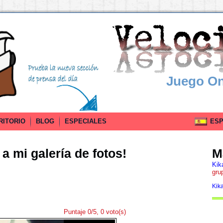
Juego On
RITORIO
BLOG
ESPECIALES
ESPA
a mi galería de fotos!
M
Kik
gru
Kik
Puntaje 0/5, 0 voto(s)