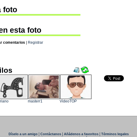
 foto
en esta foto
ar comentarios
|
Registrar
ilos
riano
masterr1
VideoTOP
|
|
|
Díselo a un amigo
Contáctanos
Añádenos a favoritos
Términos legales