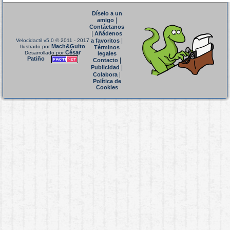
Díselo a un
|
amigo
Contáctanos
|
Añádenos
|
Velocidactil v5.0
© 2011 - 2017
a favoritos
Mach&Guito
Ilustrado por
Términos
César
Desarrollado por
legales
Patiño
|
Contacto
|
Publicidad
|
Colabora
Política de
Cookies