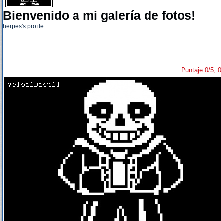
Bienvenido a mi galería de fotos!
herpes's profile
Puntaje 0/5, 0