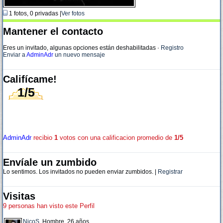
1 fotos, 0 privadas |
Ver fotos
Mantener el contacto
Eres un invitado, algunas opciones están deshabilitadas
·
Registro
Enviar a
AdminAdr
un nuevo mensaje
Califícame!
1/5
AdminAdr
recibio
1
votos con una calificacion promedio de
1/5
Envíale un zumbido
Lo sentimos. Los invitados no pueden enviar zumbidos. |
Registrar
Visitas
9 personas han visto este Perfil
NicoS
, Hombre, 26 años