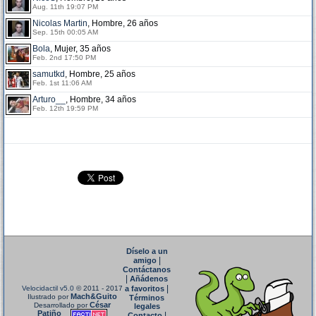
Aug. 11th 19:07 PM
Nicolas Martin
, Hombre, 26 años
Sep. 15th 00:05 AM
Bola
, Mujer, 35 años
Feb. 2nd 17:50 PM
samutkd
, Hombre, 25 años
Feb. 1st 11:06 AM
Arturo__
, Hombre, 34 años
Feb. 12th 19:59 PM
Díselo a un
|
amigo
Contáctanos
|
Añádenos
|
Velocidactil v5.0
© 2011 - 2017
a favoritos
Mach&Guito
Ilustrado por
Términos
César
Desarrollado por
legales
Patiño
|
Contacto