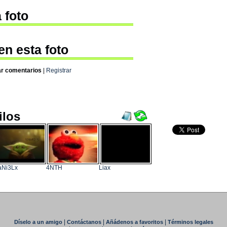
 foto
en esta foto
ar comentarios
|
Registrar
ilos
aNi3Lx
4NTH
Liax
|
|
|
Díselo a un amigo
Contáctanos
Añádenos a favoritos
Términos legales