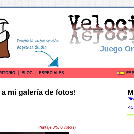
Juego On
RITORIO
BLOG
ESPECIALES
ESPA
a mi galería de fotos!
M
Pit
Pity
Puntaje 0/5, 0 voto(s)