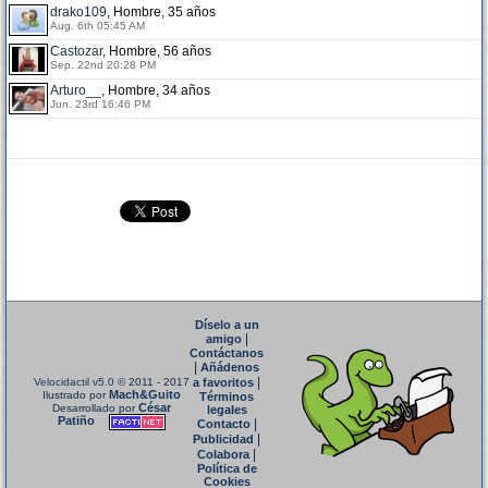
drako109
, Hombre, 35 años
Aug. 6th 05:45 AM
Castozar
, Hombre, 56 años
Sep. 22nd 20:28 PM
Arturo__
, Hombre, 34 años
Jun. 23rd 16:46 PM
Díselo a un
|
amigo
Contáctanos
|
Añádenos
|
Velocidactil v5.0
© 2011 - 2017
a favoritos
Mach&Guito
Ilustrado por
Términos
César
Desarrollado por
legales
Patiño
|
Contacto
|
Publicidad
|
Colabora
Política de
Cookies