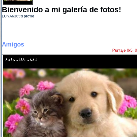
Bienvenido a mi galería de fotos!
LUNA6365's profile
Amigos
Puntaje 0/5, 0