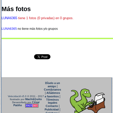
Más fotos
LUNA6365
tiene 1 fotos (0 privadas) en 0 grupos.
LUNA6365
no tiene más fotos y/o grupos
Díselo a un
|
amigo
Contáctanos
|
Añádenos
|
Velocidactil v5.0
© 2011 - 2017
a favoritos
Mach&Guito
Ilustrado por
Términos
César
Desarrollado por
legales
Patiño
|
Contacto
|
Publicidad