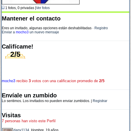
1 fotos, 0 privadas |
Ver fotos
Mantener el contacto
Eres un invitado, algunas opciones están deshabilitadas
·
Registro
Enviar a
mocho3
un nuevo mensaje
Califícame!
2/5
mocho3
recibio
3
votos con una calificacion promedio de
2/5
Envíale un zumbido
Lo sentimos. Los invitados no pueden enviar zumbidos. |
Registrar
Visitas
7 personas han visto este Perfil
dany1134
, Hombre, 19 años