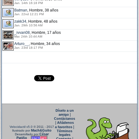
Jan. 14th 16:18 PM
Batman
, Hombre, 38 años
Jan. 22nd 12:21 PM
zakk34
, Hombre, 48 años
Jan. 29th 10:56 AM
_ivvan08
, Hombre, 17 años
Mar. 24th 10:44 AM
Arturo__
, Hombre, 34 años
Jan. 23rd 18:17 PM
Díselo a un
|
amigo
Contáctanos
|
Añádenos
|
Velocidactil v5.0
© 2011 - 2017
a favoritos
Mach&Guito
Ilustrado por
Términos
César
Desarrollado por
legales
Patiño
|
Contacto