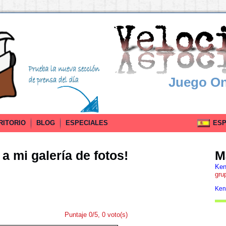
Juego On
RITORIO
BLOG
ESPECIALES
ESPA
a mi galería de fotos!
M
Ken
gru
Ken
Puntaje 0/5, 0 voto(s)