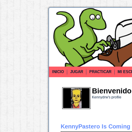
INICIO
JUGAR
PRACTICAR
MI ESC
Bienvenido 
Kennydrw's profile
KennyPastero Is Coming