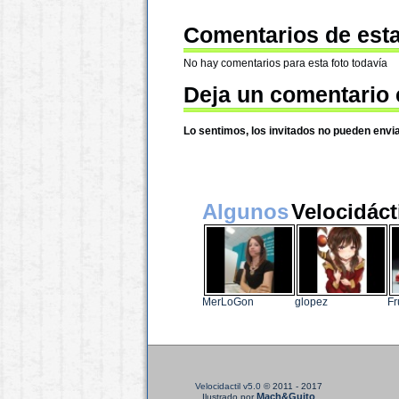
Comentarios de esta
No hay comentarios para esta foto todavía
Deja un comentario 
Lo sentimos, los invitados no pueden envi
Algunos
Velocidáct
MerLoGon
glopez
Fr
Velocidactil v5.0
© 2011 - 2017
Mach&Guito
Ilustrado por