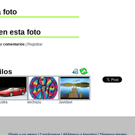
 foto
en esta foto
ar comentarios
|
Registrar
ilos
ustra
kechazu
Javidavi
|
|
|
Díselo a un amigo
Contáctanos
Añádenos a favoritos
Términos legales