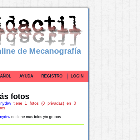
line de Mecanografía
ÑOL
AYUDA
REGISTRO
LOGIN
ás fotos
nydrw
tiene 1 fotos (0 privadas) en 0
pos.
nydrw
no tiene más fotos y/o grupos