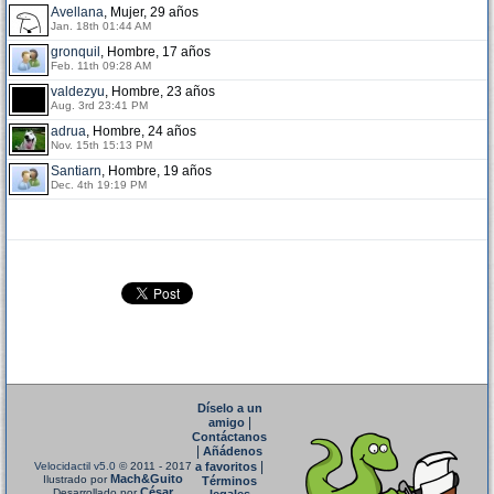
Avellana
, Mujer, 29 años
Jan. 18th 01:44 AM
gronquil
, Hombre, 17 años
Feb. 11th 09:28 AM
valdezyu
, Hombre, 23 años
Aug. 3rd 23:41 PM
adrua
, Hombre, 24 años
Nov. 15th 15:13 PM
Santiarn
, Hombre, 19 años
Dec. 4th 19:19 PM
Díselo a un
|
amigo
Contáctanos
|
Añádenos
|
Velocidactil v5.0
© 2011 - 2017
a favoritos
Mach&Guito
Ilustrado por
Términos
César
Desarrollado por