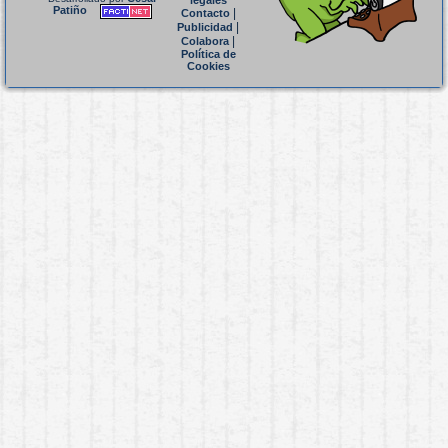
legales
Patiño
|
Contacto
|
Publicidad
|
Colabora
Política de
Cookies