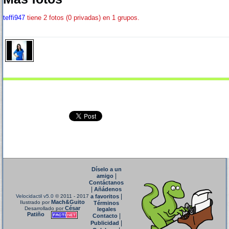
teffi947
tiene 2 fotos (0 privadas) en 1 grupos.
Díselo a un
|
amigo
Contáctanos
|
Añádenos
|
Velocidactil v5.0
© 2011 - 2017
a favoritos
Mach&Guito
Ilustrado por
Términos
César
Desarrollado por
legales
Patiño
|
Contacto
|
Publicidad