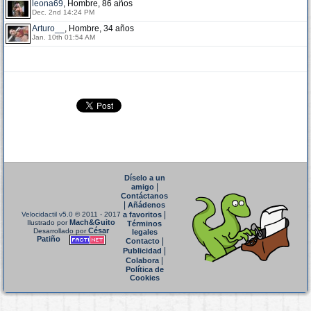
leona69
, Hombre, 86 años
Dec. 2nd 14:24 PM
Arturo__
, Hombre, 34 años
Jan. 10th 01:54 AM
Díselo a un
|
amigo
Contáctanos
|
Añádenos
|
Velocidactil v5.0
© 2011 - 2017
a favoritos
Mach&Guito
Ilustrado por
Términos
César
Desarrollado por
legales
Patiño
|
Contacto
|
Publicidad
|
Colabora
Política de
Cookies