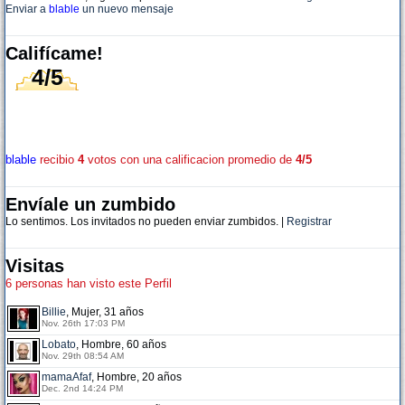
Enviar a
blable
un nuevo mensaje
Califícame!
4/5
blable
recibio
4
votos con una calificacion promedio de
4/5
Envíale un zumbido
Lo sentimos. Los invitados no pueden enviar zumbidos. |
Registrar
Visitas
6 personas han visto este Perfil
Billie
, Mujer, 31 años
Nov. 26th 17:03 PM
Lobato
, Hombre, 60 años
Nov. 29th 08:54 AM
mamaAfaf
, Hombre, 20 años
Dec. 2nd 14:24 PM