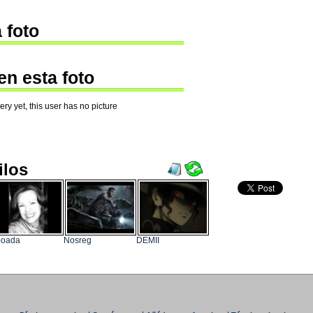
 foto
en esta foto
ry yet, this user has no picture
ilos
poada
Nosreg
DEMII