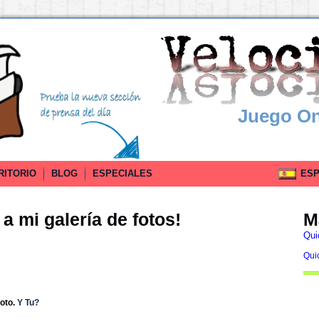
Juego On
RITORIO
BLOG
ESPECIALES
ESPA
a mi galería de fotos!
M
Qui
Qui
oto.
Y Tu?