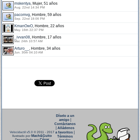
mskentya
, Mujer, 51 años
Aug. 22nd 14:34 PM
pacomvg
, Hombre, 59 años
Sep. 22nd 18:06 PM
KmanOwO
, Hombre, 22 años
May. 16th 22:37 PM
_ivvan08
, Hombre, 17 años
Mar. 24th 10:57 AM
Arturo__
, Hombre, 34 años
Jun. 30th 04:10 AM
Díselo a un
|
amigo
Contáctanos
|
Añádenos
|
Velocidactil v5.0
© 2011 - 2017
a favoritos
Mach&Guito
Ilustrado por
Términos
César
Desarrollado por