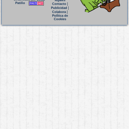
legales
Patiño
|
Contacto
|
Publicidad
|
Colabora
Política de
Cookies