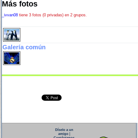
Más fotos
_ivvan08
tiene 3 fotos (0 privadas) en 2 grupos.
Galería común
Díselo a un
|
amigo
Contáctanos