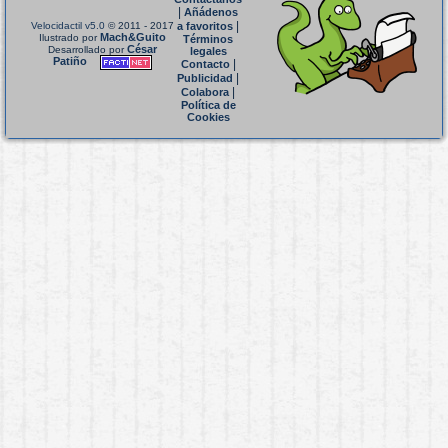
|
Añádenos
|
Velocidactil v5.0
© 2011 - 2017
a favoritos
Mach&Guito
Ilustrado por
Términos
César
Desarrollado por
legales
Patiño
|
Contacto
|
Publicidad
|
Colabora
Política de
Cookies