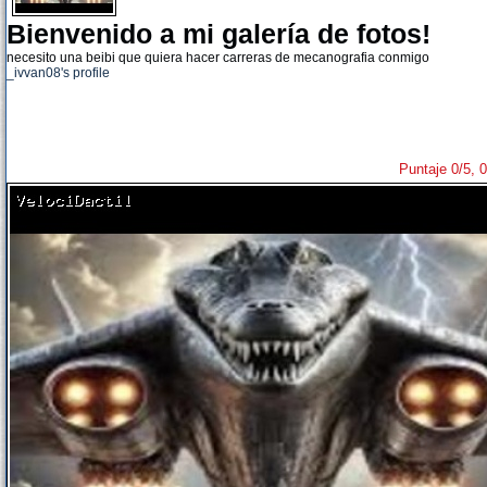
Bienvenido a mi galería de fotos!
necesito una beibi que quiera hacer carreras de mecanografia conmigo
_ivvan08's profile
Puntaje 0/5, 0