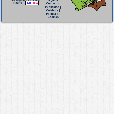
legales
Patiño
|
Contacto
|
Publicidad
|
Colabora
Política de
Cookies