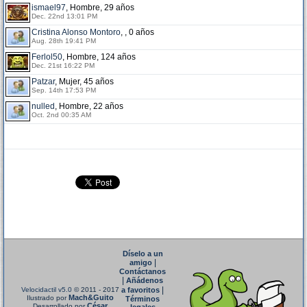
ismael97
, Hombre, 29 años
Dec. 22nd 13:01 PM
Cristina Alonso Montoro
, , 0 años
Aug. 28th 19:41 PM
Ferlol50
, Hombre, 124 años
Dec. 21st 16:22 PM
Patzar
, Mujer, 45 años
Sep. 14th 17:53 PM
nulled
, Hombre, 22 años
Oct. 2nd 00:35 AM
Díselo a un
|
amigo
Contáctanos
|
Añádenos
|
Velocidactil v5.0
© 2011 - 2017
a favoritos
Mach&Guito
Ilustrado por
Términos
César
Desarrollado por