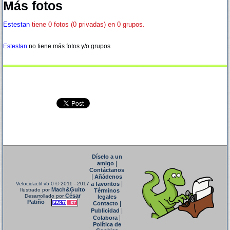
Más fotos
Estestan
tiene 0 fotos (0 privadas) en 0 grupos.
Estestan
no tiene más fotos y/o grupos
Díselo a un
|
amigo
Contáctanos
|
Añádenos
|
Velocidactil v5.0
© 2011 - 2017
a favoritos
Mach&Guito
Ilustrado por
Términos
César
Desarrollado por
legales
Patiño
|
Contacto
|
Publicidad
|
Colabora
Política de