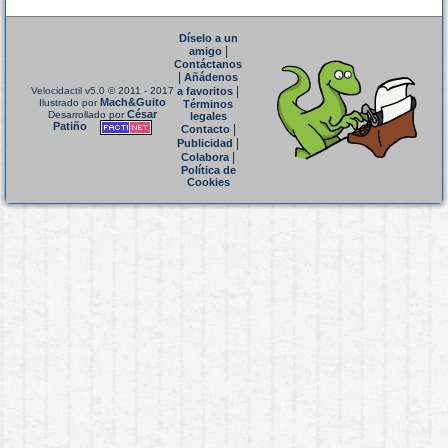
Díselo a un
|
amigo
Contáctanos
|
Añádenos
|
Velocidactil v5.0
© 2011 - 2017
a favoritos
Mach&Guito
Ilustrado por
Términos
César
Desarrollado por
legales
Patiño
|
Contacto
|
Publicidad
|
Colabora
Política de
Cookies