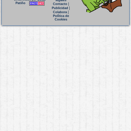
legales
Patiño
|
Contacto
|
Publicidad
|
Colabora
Política de
Cookies