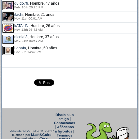
guido79
, Hombre, 47 años
Feb. 10th 20:25 PM
itachi
, Hombre, 21 años
Nov. 11th 00:01 AM
kATALIN
, Hombre, 26 años
Nov. 13th 08:42 AM
nicolai8
, Hombre, 37 años
May. 24th 04:57 AM
Lobato
, Hombre, 60 años
Dec. 9th 14:42 PM
Díselo a un
|
amigo
Contáctanos
|
Añádenos
|
Velocidactil v5.0
© 2011 - 2017
a favoritos
Mach&Guito
Ilustrado por
Términos
César
Desarrollado por