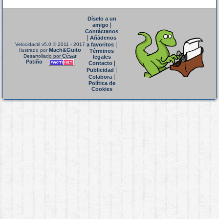
Díselo a un
|
amigo
Contáctanos
|
Añádenos
|
Velocidactil v5.0
© 2011 - 2017
a favoritos
Mach&Guito
Ilustrado por
Términos
César
Desarrollado por
legales
Patiño
|
Contacto
|
Publicidad
|
Colabora
Política de
Cookies