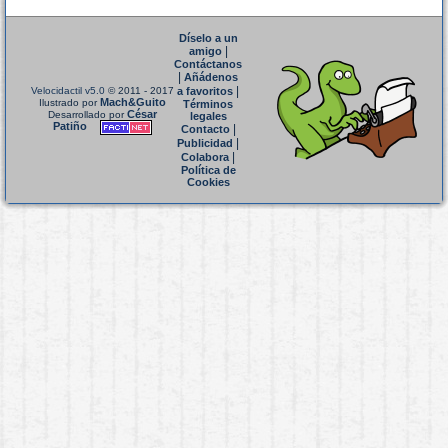
Díselo a un
|
amigo
Contáctanos
|
Añádenos
|
Velocidactil v5.0
© 2011 - 2017
a favoritos
Mach&Guito
Ilustrado por
Términos
César
Desarrollado por
legales
Patiño
|
Contacto
|
Publicidad
|
Colabora
Política de
Cookies