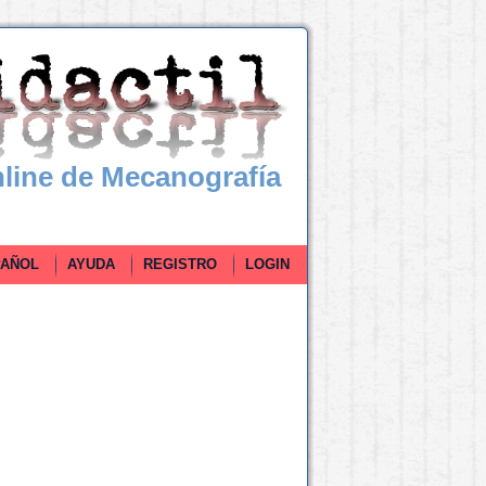
line de Mecanografía
ÑOL
AYUDA
REGISTRO
LOGIN