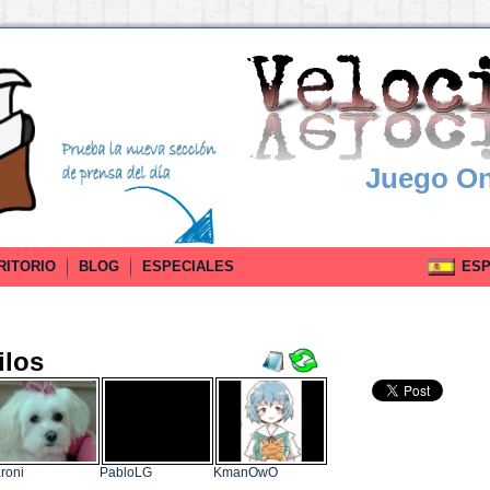
Juego On
RITORIO
BLOG
ESPECIALES
ESPA
ilos
roni
PabloLG
KmanOwO