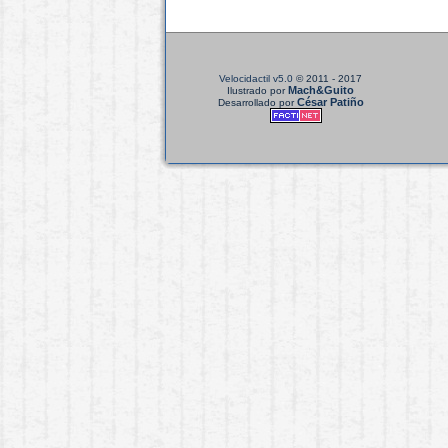
Velocidactil v5.0
© 2011 - 2017
Mach&Guito
Ilustrado por
César Patiño
Desarrollado por