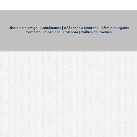
|
|
|
Díselo a un amigo
Contáctanos
Añádenos a favoritos
Términos legales
|
|
|
Contacto
Publicidad
Colabora
Política de Cookies