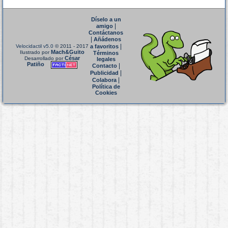
Díselo a un
|
amigo
Contáctanos
|
Añádenos
|
Velocidactil v5.0
© 2011 - 2017
a favoritos
Mach&Guito
Ilustrado por
Términos
César
Desarrollado por
legales
Patiño
|
Contacto
|
Publicidad
|
Colabora
Política de
Cookies