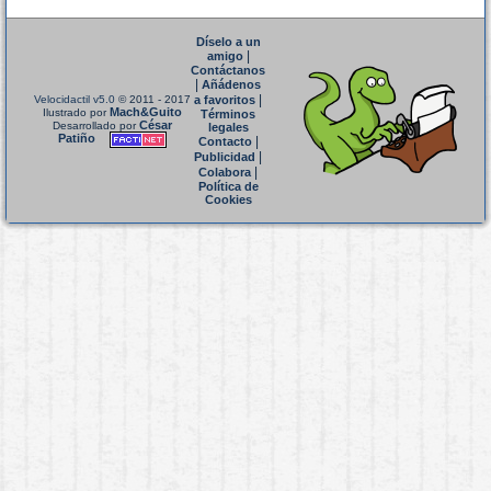
Díselo a un
|
amigo
Contáctanos
|
Añádenos
|
Velocidactil v5.0
© 2011 - 2017
a favoritos
Mach&Guito
Ilustrado por
Términos
César
Desarrollado por
legales
Patiño
|
Contacto
|
Publicidad
|
Colabora
Política de
Cookies