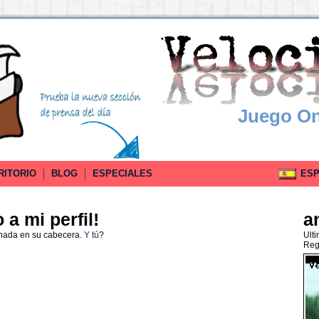
Juego On
RITORIO
BLOG
ESPECIALES
ESPA
a mi perfil!
a
 nada en su cabecera.
Y tú
?
Ult
Reg