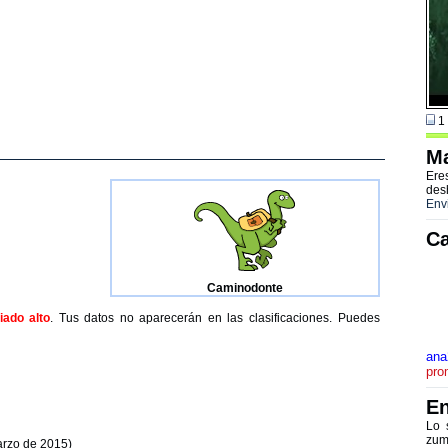
1 
Ma
Ere
des
Env
Ca
Caminodonte
ado alto
. Tus datos no aparecerán en las clasificaciones. Puedes
ana
pro
En
Lo 
zum
arzo de 2015)