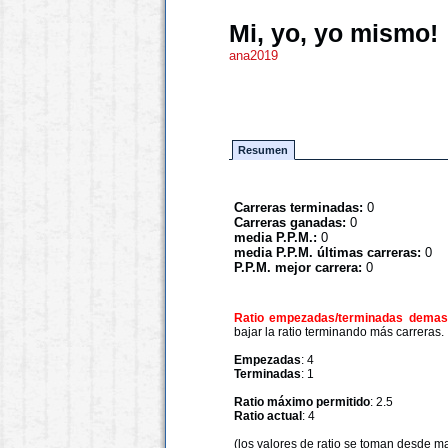
Mi, yo, yo mismo!
ana2019
Resumen
Carreras terminadas:
0
Carreras ganadas:
0
media P.P.M.:
0
media P.P.M. últimas carreras:
0
P.P.M. mejor carrera:
0
Ratio empezadas/terminadas demasi
bajar la ratio terminando más carreras.
Empezadas
: 4
Terminadas
: 1
Ratio máximo permitido
: 2.5
Ratio actual
: 4
(los valores de ratio se toman desde m