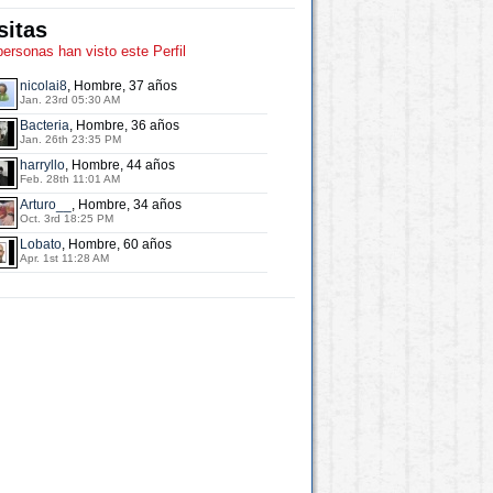
sitas
personas han visto este Perfil
nicolai8
, Hombre, 37 años
Jan. 23rd 05:30 AM
Bacteria
, Hombre, 36 años
Jan. 26th 23:35 PM
harryllo
, Hombre, 44 años
Feb. 28th 11:01 AM
Arturo__
, Hombre, 34 años
Oct. 3rd 18:25 PM
Lobato
, Hombre, 60 años
Apr. 1st 11:28 AM