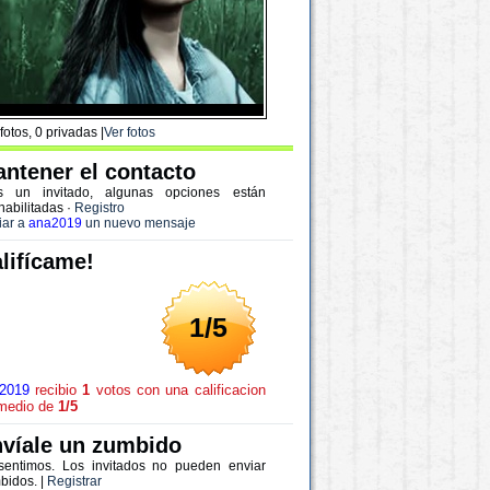
fotos, 0 privadas |
Ver fotos
ntener el contacto
s un invitado, algunas opciones están
habilitadas
·
Registro
iar a
ana2019
un nuevo mensaje
lifícame!
1/5
2019
recibio
1
votos con una calificacion
medio de
1/5
víale un zumbido
sentimos. Los invitados no pueden enviar
bidos. |
Registrar