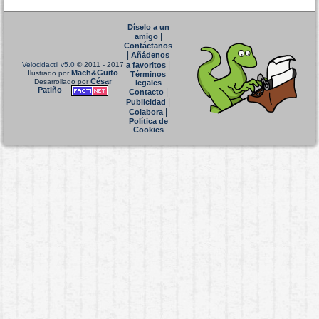
Díselo a un
|
amigo
Contáctanos
|
Añádenos
|
Velocidactil v5.0
© 2011 - 2017
a favoritos
Mach&Guito
Ilustrado por
Términos
César
Desarrollado por
legales
Patiño
|
Contacto
|
Publicidad
|
Colabora
Política de
Cookies