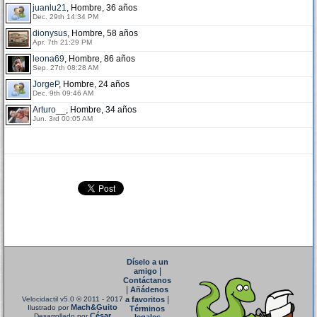
juanlu21
, Hombre, 36 años
Dec. 29th 14:34 PM
dionysus
, Hombre, 58 años
Apr. 7th 21:29 PM
leona69
, Hombre, 86 años
Sep. 27th 08:28 AM
JorgeP
, Hombre, 24 años
Dec. 9th 09:46 AM
Arturo__
, Hombre, 34 años
Jun. 3rd 00:05 AM
Díselo a un
|
amigo
Contáctanos
|
Añádenos
|
Velocidactil v5.0
© 2011 - 2017
a favoritos
Mach&Guito
Ilustrado por
Términos
César
Desarrollado por