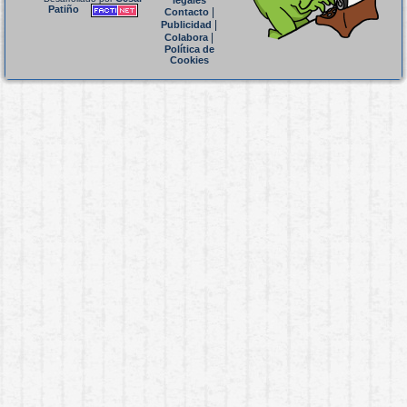
legales
Patiño
|
Contacto
|
Publicidad
|
Colabora
Política de
Cookies