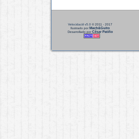
Velocidactil v5.0
© 2011 - 2017
Mach&Guito
Ilustrado por
César Patiño
Desarrollado por