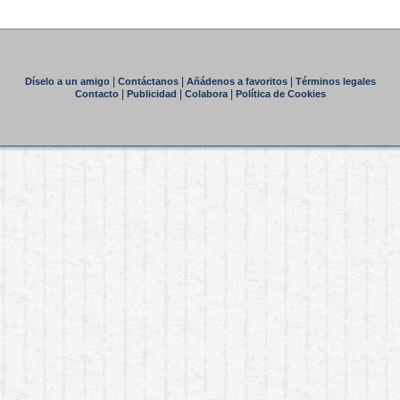
|
|
|
Díselo a un amigo
Contáctanos
Añádenos a favoritos
Términos legales
|
|
|
Contacto
Publicidad
Colabora
Política de Cookies