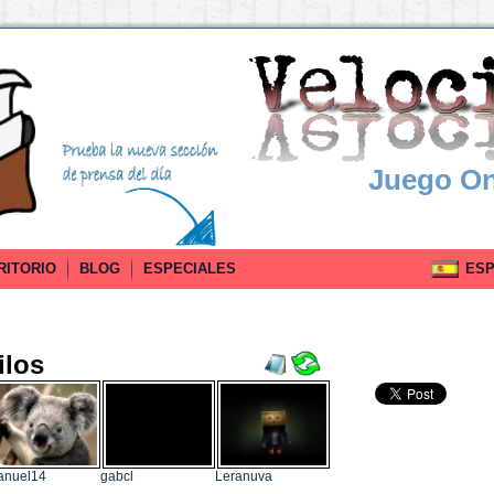
Juego On
RITORIO
BLOG
ESPECIALES
ESPA
ilos
anuel14
gabcl
Leranuva