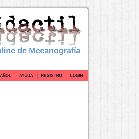
line de Mecanografía
ÑOL
AYUDA
REGISTRO
LOGIN