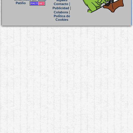
legales
Patiño
|
Contacto
|
Publicidad
|
Colabora
Política de
Cookies