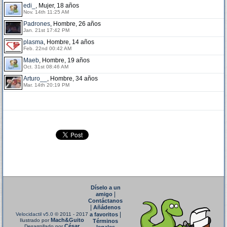
edi_
, Mujer, 18 años
Nov. 14th 11:25 AM
Padrones
, Hombre, 26 años
Jan. 21st 17:42 PM
plasma
, Hombre, 14 años
Feb. 22nd 00:42 AM
Maeb
, Hombre, 19 años
Oct. 31st 08:46 AM
Arturo__
, Hombre, 34 años
Mar. 14th 20:19 PM
Díselo a un
|
amigo
Contáctanos
|
Añádenos
|
Velocidactil v5.0
© 2011 - 2017
a favoritos
Mach&Guito
Ilustrado por
Términos
César
Desarrollado por