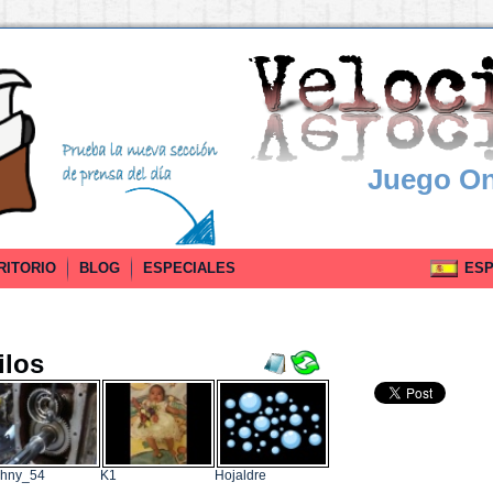
Juego On
RITORIO
BLOG
ESPECIALES
ESPA
ilos
ohny_54
K1
Hojaldre