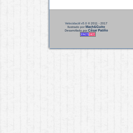
Velocidactil v5.0
© 2011 - 2017
Mach&Guito
Ilustrado por
César Patiño
Desarrollado por