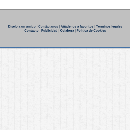
|
|
|
Díselo a un amigo
Contáctanos
Añádenos a favoritos
Términos legales
|
|
|
Contacto
Publicidad
Colabora
Política de Cookies