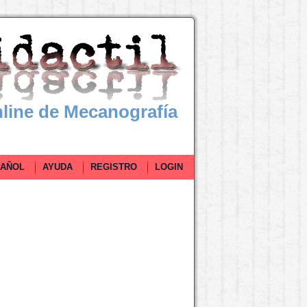
line de Mecanografía
ÑOL
AYUDA
REGISTRO
LOGIN