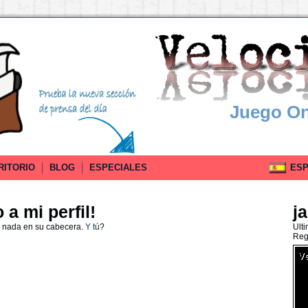
Juego On
RITORIO
BLOG
ESPECIALES
ESPA
a mi perfil!
j
o nada en su cabecera.
Y tú
?
Ult
Reg