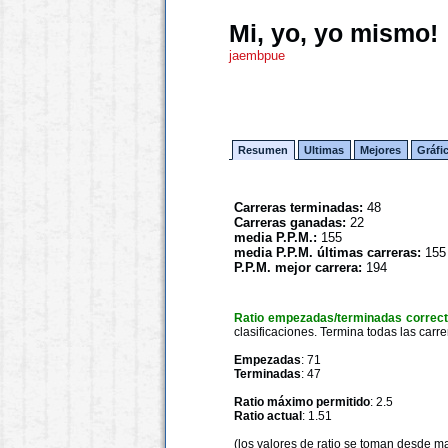
Mi, yo, yo mismo!
jaembpue
Resumen
Ultimas
Mejores
Gráfi
Carreras terminadas:
48
Carreras ganadas:
22
media P.P.M.:
155
media P.P.M. últimas carreras:
155
P.P.M. mejor carrera:
194
Ratio empezadas/terminadas correc
clasificaciones. Termina todas las carre
Empezadas
: 71
Terminadas
: 47
Ratio máximo permitido
: 2.5
Ratio actual
: 1.51
(los valores de ratio se toman desde m