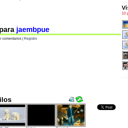
Vi
10 
 para
jaembpue
r comentarios |
Registro
ilos