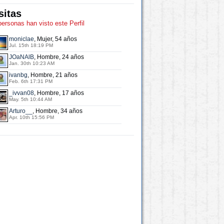
sitas
personas han visto este Perfil
moniclae
, Mujer, 54 años
Jul. 15th 18:19 PM
JOaNAlB
, Hombre, 24 años
Jan. 30th 10:23 AM
ivanbg
, Hombre, 21 años
Feb. 6th 17:31 PM
_ivvan08
, Hombre, 17 años
May. 5th 10:44 AM
Arturo__
, Hombre, 34 años
Apr. 10th 15:56 PM