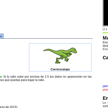
1 
ca
Ma
Ere
des
Env
Ca
Corriceratops
to
. Si tu ratio sube por encima de 2.5 tus datos no aparecerán en las
ras que puedas para bajar la ratio.
jae
pro
En
Lo 
zum
arzo de 2015)