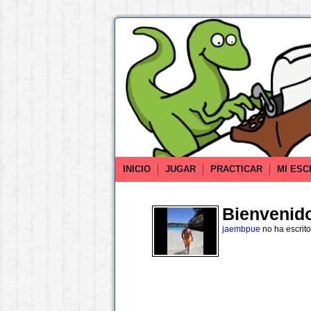
INICIO
JUGAR
PRACTICAR
MI ESC
Bienvenido 
jaembpue
no ha escrit