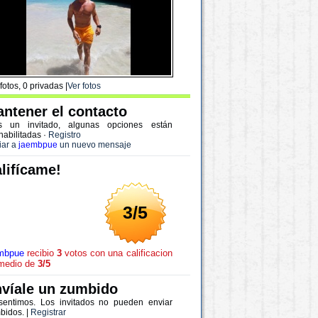
fotos, 0 privadas |
Ver fotos
ntener el contacto
s un invitado, algunas opciones están
habilitadas
·
Registro
iar a
jaembpue
un nuevo mensaje
lifícame!
3/5
mbpue
recibio
3
votos con una calificacion
medio de
3/5
víale un zumbido
sentimos. Los invitados no pueden enviar
bidos. |
Registrar