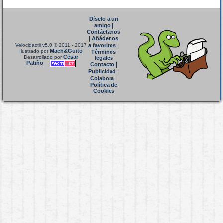
Díselo a un
|
amigo
Contáctanos
|
Añádenos
|
Velocidactil v5.0
© 2011 - 2017
a favoritos
Mach&Guito
Ilustrado por
Términos
César
Desarrollado por
legales
Patiño
|
Contacto
|
Publicidad
|
Colabora
Política de
Cookies