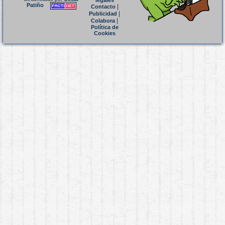
legales
Patiño
|
Contacto
|
Publicidad
|
Colabora
Política de
Cookies