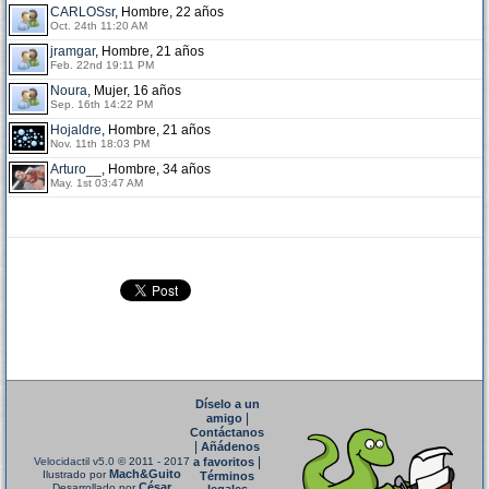
CARLOSsr
, Hombre, 22 años
Oct. 24th 11:20 AM
jramgar
, Hombre, 21 años
Feb. 22nd 19:11 PM
Noura
, Mujer, 16 años
Sep. 16th 14:22 PM
Hojaldre
, Hombre, 21 años
Nov. 11th 18:03 PM
Arturo__
, Hombre, 34 años
May. 1st 03:47 AM
Díselo a un
|
amigo
Contáctanos
|
Añádenos
|
Velocidactil v5.0
© 2011 - 2017
a favoritos
Mach&Guito
Ilustrado por
Términos
César
Desarrollado por