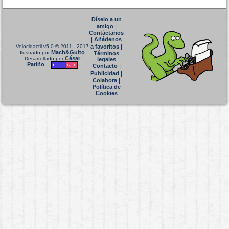
Díselo a un
|
amigo
Contáctanos
|
Añádenos
|
Velocidactil v5.0
© 2011 - 2017
a favoritos
Mach&Guito
Ilustrado por
Términos
César
Desarrollado por
legales
Patiño
|
Contacto
|
Publicidad
|
Colabora
Política de
Cookies